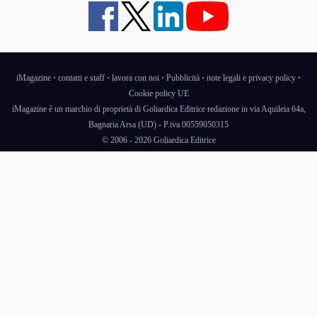
iMagazine
·
contatti e staff
·
lavora con noi
·
Pubblicità
·
note legali e privacy policy
·
Cookie policy UE
iMagazine è un marchio di proprietà di Goliardica Editrice redazione in via Aquileia 64a,
Bagnaria Arsa (UD) - P.iva 00559050315
© 2006 - 2026 Goliardica Editrice