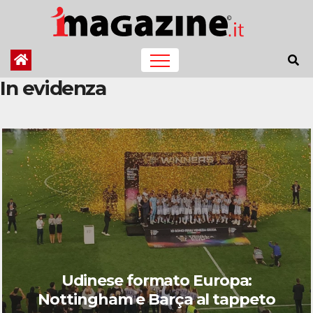
Salta
al
contenuto
In evidenza
Udinese formato Europa:
Nottingham e Barça al tappeto