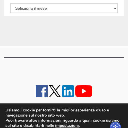
Tutti
gli
articoli
Usiamo i cookie per fornirti la miglior esperienza d'uso e
navigazione sul nostro sito web.
iMagazine
·
contatti e staff
·
lavora con noi
·
Pubblicità
·
note legali e privacy policy
·
Puoi trovare altre informazioni riguardo a quali cookie usiamo
Cookie policy UE
sul sito o disabilitarli nelle
impostazioni
.