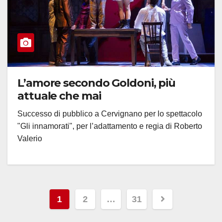
L’amore secondo Goldoni, più
attuale che mai
Successo di pubblico a Cervignano per lo spettacolo
"Gli innamorati", per l’adattamento e regia di Roberto
Valerio
Paginazione
1
2
…
31
degli