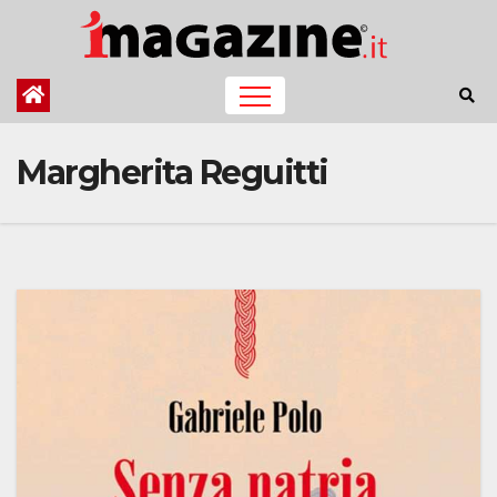
Salta
al
contenuto
Margherita Reguitti