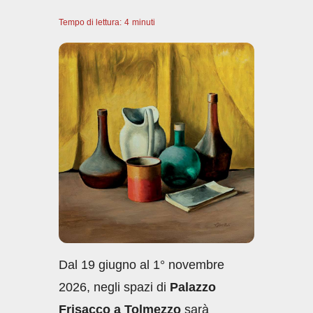
a
h
n
m
o
Tempo di lettura:
c
4
minuti
at
k
ail
n
e
s
e
di
b
A
dI
vi
o
p
n
di
o
p
k
Dal 19 giugno al 1° novembre
2026, negli spazi di
Palazzo
Frisacco a Tolmezzo
sarà