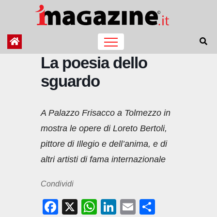
Salta
al
contenuto
La poesia dello
sguardo
A Palazzo Frisacco a Tolmezzo in
mostra le opere di Loreto Bertoli,
pittore di Illegio e dell’anima, e di
altri artisti di fama internazionale
Condividi
F
X
W
Li
E
C