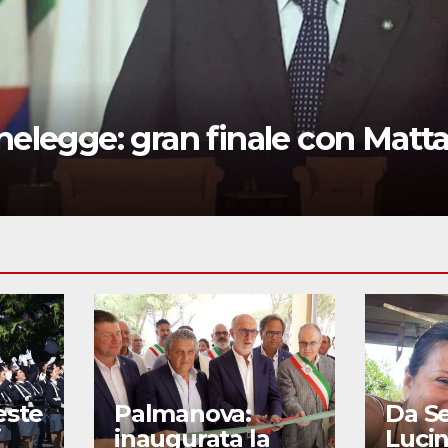
elegge: gran finale con Mattar
este
Palmanova:
Da S
i
inaugurata la
Lucin