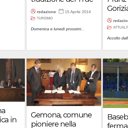
Gorizi
redazione
15 Aprile 2014
TURISMO
redazi
ATTUALI
Domenica e lunedì prossimi...
Accolto dall
ma
Gemona, comune
Baseba
ica in
pioniere nella
ferma 