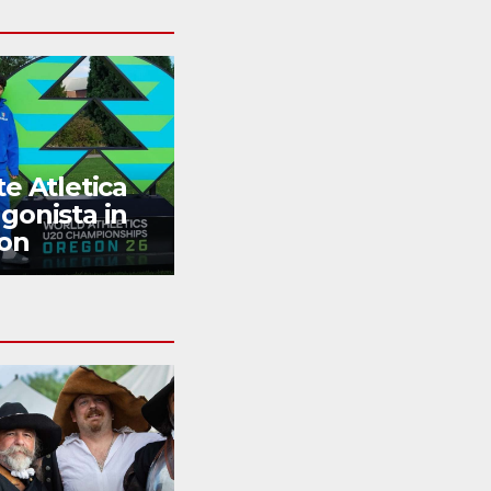
te Atletica
Canoa: a San
gonista in
Giorgio il Festival
on
dei Dragon
boats