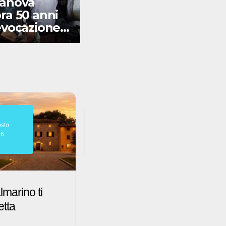
anova
ra 50 anni
A passo lento tra
evocazione
i borghi del FVG
ca
07
sto
Agosto
26
2026
te triestina al
Edoardo Di Muro:
minile
Trieste – Dakar