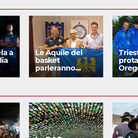
la a
Le Aquile del
Tries
lia
basket
prota
parleranno
Oreg
anche friulano