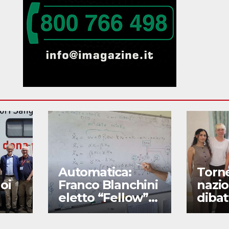
Automatica:
Torn
oi
Franco Blanchini
nazio
eletto “Fellow”
dibat
della Ifac
secon