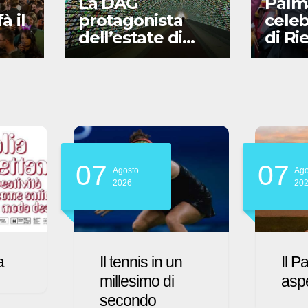
La DAG
Palm
à il
protagonista
celeb
dell’estate di
di Ri
Gorizia
Stori
07
07
Agosto
Ago
2026
20
Il Palmarino ti
L’ar
aspetta
fem