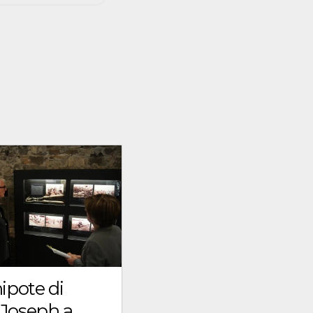
nipote di
 Joseph a