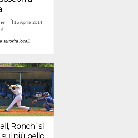
a
one
15 Aprile 2014
TÀ
e autorità locali...
ll, Ronchi si
sul più bello