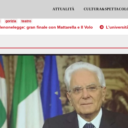
ATTUALITÀ
CULTURA&SPETTACOL
i
gorizia
teatro
e: gran finale con Mattarella e Il Volo
L’università abbracc