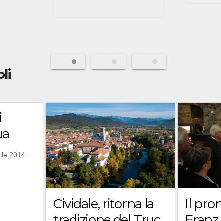
oli
i
ua
ile 2014
Il pro
Cividale, ritorna la
Franz
tradizione del Truc