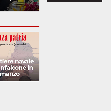
ospedale
ntiere navale
Installazione
nfalcone in
artistica sotto il
omanzo
ponte di Sagrado