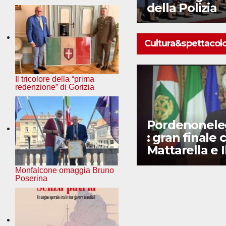
redenzione” di
della Polizia
Gorizia
Cultura&spettacol
Il tricolore della “prima
redenzione” di Gorizia
Premio “Curzio
Pordenonel
Inghirami” a
: gran finale 
Paolo Valerio
Mattarella e I
Volo
Monfalcone omaggia Bruno
Poserina