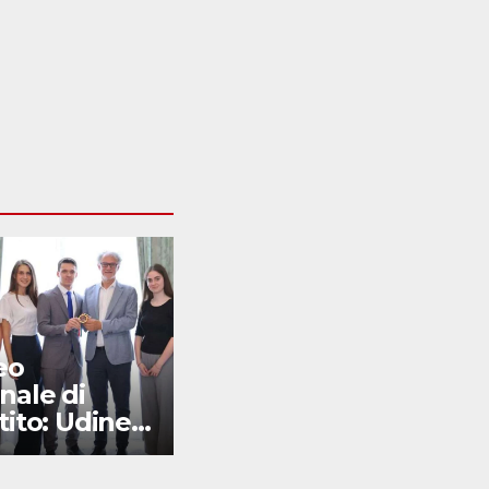
eo
Cancro: da
nale di
Trieste nuovi
tito: Udine
scenari su
da in Italia
prognosi e
metastasi