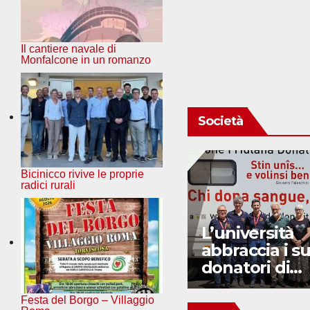
Il cantiere navale di
Monfalcone in un romanzo
Società
Bicinicco rivive le proprie
radici rurali
Sindrome di
L’università
Prader-Willi: da
abbraccia i su
Trieste nuove
donatori di
speranze
sangue
Festa del Borgo – Villaggio