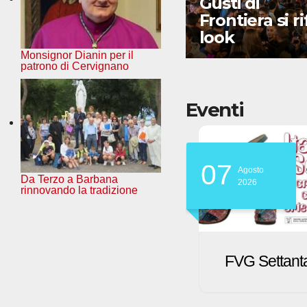
Trieste Airport:
Gusti di
nuovi voli per la
Frontiera si rif
Sardegna
look
Monsignor Dianin per il
patrono di Cervignano
Eventi
07
07
Agosto
Agosto
Da Terzo a Barbana
2026
2026
rinnovando la tradizione
FVG Settanta
Il tennis in un
millesimo di
secondo