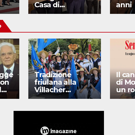
Casa di
anni
Comunità
o
egge
Tradizione
Il ca
con
friulana alla
di Mo
l
Villacher
un r
Kirchtag