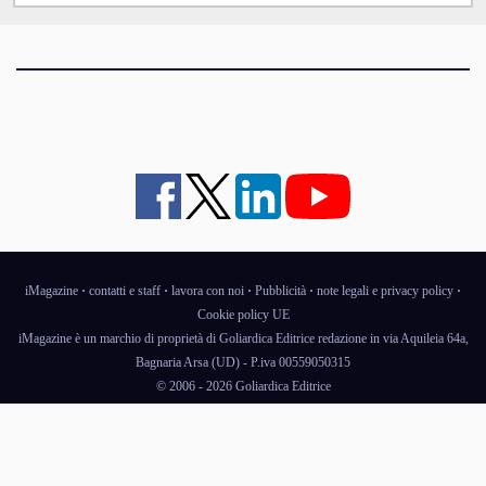
iMagazine
·
contatti e staff
·
lavora con noi
·
Pubblicità
·
note legali e privacy policy
·
Cookie policy UE
iMagazine è un marchio di proprietà di Goliardica Editrice redazione in via Aquileia 64a,
Bagnaria Arsa (UD) - P.iva 00559050315
© 2006 - 2026 Goliardica Editrice