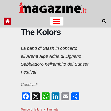
Salta
al
contenuto
The Kolors
La band di Stash in concerto
all’Arena Alpe Adria di Lignano
Sabbiadoro nell’ambito del Sunset
Festival
Condividi
F
X
W
Li
E
C
a
h
n
m
o
Tempo di lettura:
< 1
minute