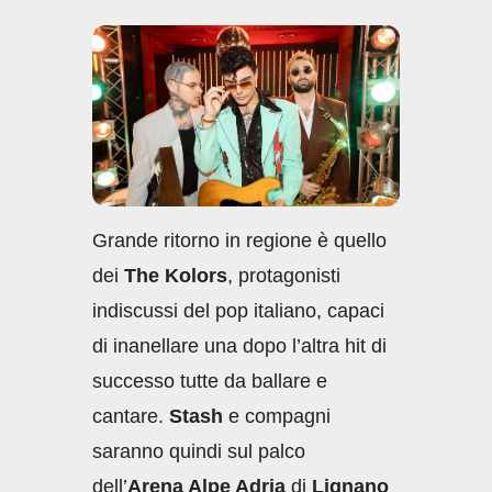
c
at
k
ail
n
e
s
e
di
b
A
dI
vi
o
p
n
di
o
p
k
Grande ritorno in regione è quello
dei
The Kolors
, protagonisti
indiscussi del pop italiano, capaci
di inanellare una dopo l’altra hit di
successo tutte da ballare e
cantare.
Stash
e compagni
saranno quindi sul palco
dell’
Arena Alpe Adria
di
Lignano