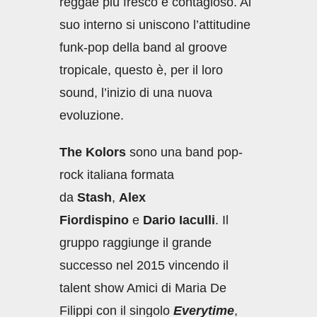
reggae più fresco e contagioso. Al
suo interno si uniscono l’attitudine
funk-pop della band al groove
tropicale, questo è, per il loro
sound, l’inizio di una nuova
evoluzione.
The Kolors
sono una band pop-
rock italiana formata
da
Stash
,
Alex
Fiordispino
e
Dario Iaculli
. Il
gruppo raggiunge il grande
successo nel 2015 vincendo il
talent show Amici di Maria De
Filippi con il singolo
Everytime
,