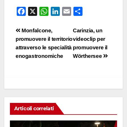
F
X
W
Li
E
C
a
h
n
m
o
c
at
k
ail
n
Navigazione
Monfalcone,
Carinzia, un
e
s
e
di
articoli
promuovere il territorio
videoclip per
b
A
dI
vi
attraverso le specialità
promuovere il
o
p
n
di
enogastronomiche
Wörthersee
o
p
k
Articoli correlati