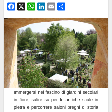
F
X
W
Li
E
C
a
h
n
m
o
c
at
k
ail
n
e
s
e
di
b
A
dI
vi
o
p
n
di
o
p
k
Immergersi nel fascino di giardini secolari
in fiore, salire su per le antiche scale in
pietra e percorrere saloni pregni di storia