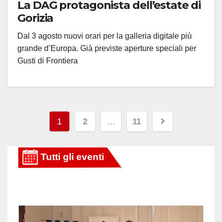
La DAG protagonista dell’estate di
Gorizia
Dal 3 agosto nuovi orari per la galleria digitale più
grande d’Europa. Già previste aperture speciali per
Gusti di Frontiera
Paginazione
1
2
…
11
degli
articoli