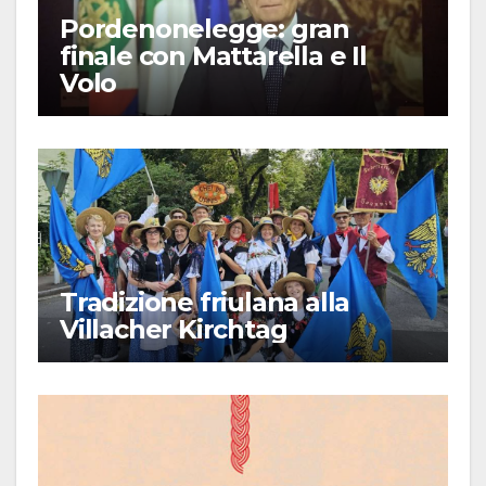
Pordenonelegge: gran
finale con Mattarella e Il
Volo
Tradizione friulana alla
Villacher Kirchtag