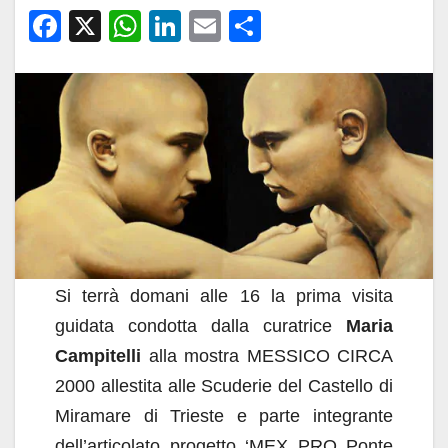
F
X
W
Li
E
C
a
h
n
m
o
c
at
k
ail
n
e
s
e
di
b
A
dI
vi
o
p
n
di
o
p
k
Si terrà domani alle 16 la prima visita
guidata condotta dalla curatrice
Maria
Campitelli
alla mostra MESSICO CIRCA
2000 allestita alle Scuderie del Castello di
Miramare di Trieste e parte integrante
dell’articolato progetto ‘MEX PRO Ponte