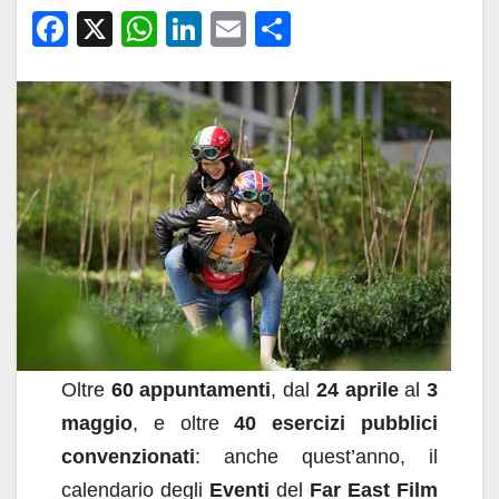
F
X
W
Li
E
C
a
h
n
m
o
c
at
k
ail
n
e
s
e
di
b
A
dI
vi
o
p
n
di
o
p
k
Oltre
60 appuntamenti
, dal
24 aprile
al
3
maggio
, e oltre
40 esercizi pubblici
convenzionati
: anche quest’anno, il
calendario degli
Eventi
del
Far East Film