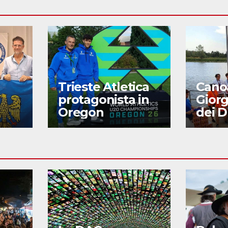
Trieste Atletica
Canoa
protagonista in
Giorgi
Oregon
dei 
no
boat