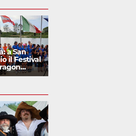
: a San
Monfalcone
o il Festival
omaggia Bruno
Dragon
Poserina
s