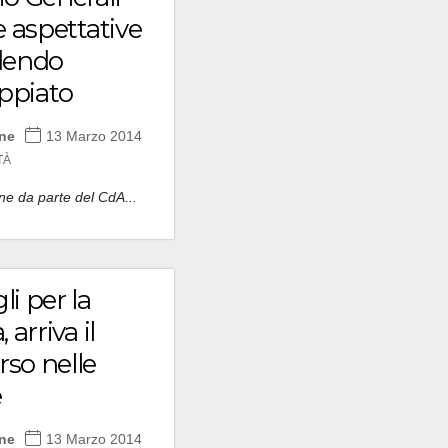
le aspettative
idendo
ppiato
one
13 Marzo 2014
TÀ
e da parte del CdA...
li per la
, arriva il
so nelle
e
one
13 Marzo 2014