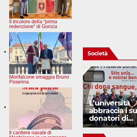
Il tricolore della “prima
redenzione” di Gorizia
Società
Monfalcone omaggia Bruno
Poserina
Sindrome di
L’università
Prader-Willi: da
abbraccia i su
Trieste nuove
donatori di
speranze
sangue
Il cantiere navale di