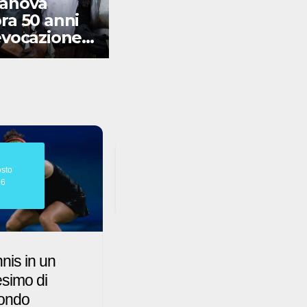
anova
ra 50 anni
A passo lento tra
evocazione
i borghi del FVG
ca
07
sto
Agosto
26
2026
almarino ti
L’arte triestina al
etta
femminile