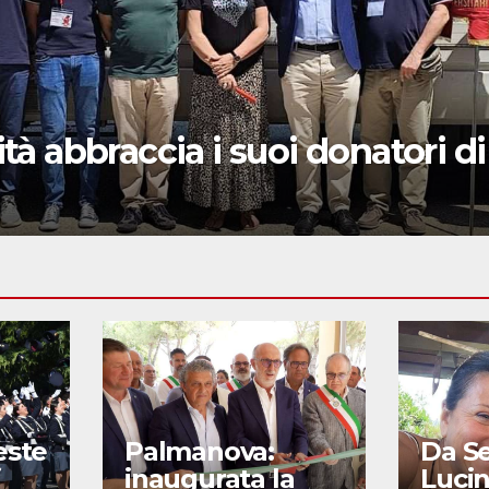
ità abbraccia i suoi donatori di
este
Palmanova:
Da S
i
inaugurata la
Lucin