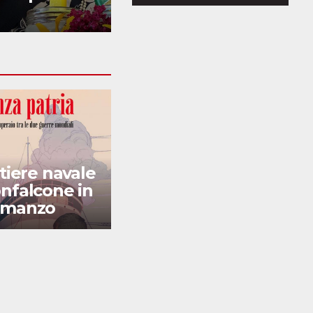
ospedale
ntiere navale
Installazione
nfalcone in
artistica sotto il
omanzo
ponte di Sagrado