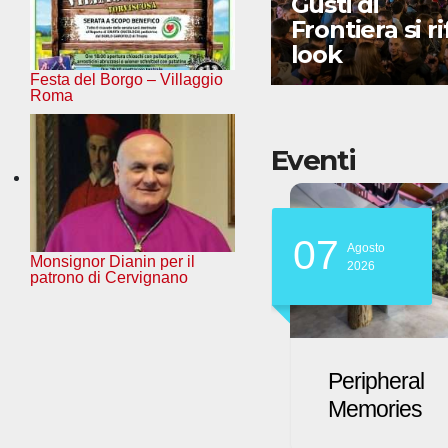
Trieste Airport:
Gusti di
nuovi voli per la
Frontiera si rif
Sardegna
look
Festa del Borgo – Villaggio
Roma
Eventi
07
07
Agosto
Agosto
Monsignor Dianin per il
2026
2026
patrono di Cervignano
Peripheral
FVG Settant
Memories