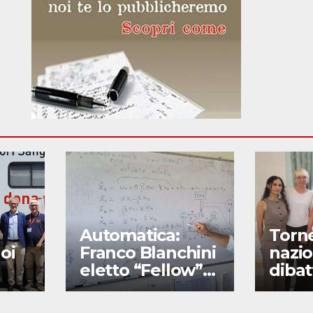
Automatica:
Torn
oi
Franco Blanchini
nazio
eletto “Fellow”
dibat
della Ifac
secon