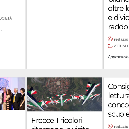
oltre 
e div
OCIETÀ
raddo
..
redazi
ATTUALI
Approvazion
Consig
lettura
concor
scuol
Frecce Tricolori
redazi