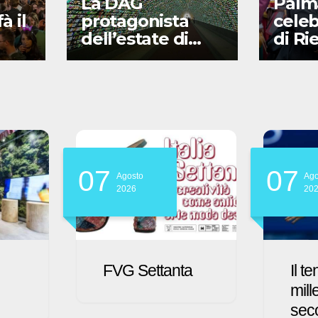
La DAG
Palm
à il
protagonista
celeb
dell’estate di
di Ri
Gorizia
Stori
07
07
Agosto
Ago
2026
20
a
Il tennis in un
Il P
millesimo di
asp
secondo