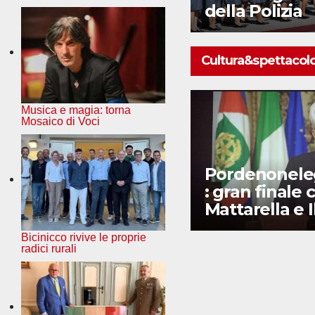
redenzione” di
della Polizia
Gorizia
Cultura&spettacol
Musica e magia: torna
Mosaico di Voci
Premio “Curzio
Pordenonel
Inghirami” a
: gran finale 
Paolo Valerio
Mattarella e I
Volo
Bicinicco rivive le proprie
radici rurali