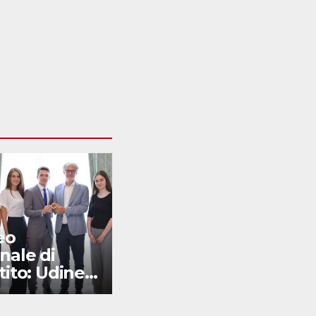
eo
Cancro: da
nale di
Trieste nuovi
tito: Udine
scenari su
da in Italia
prognosi e
metastasi