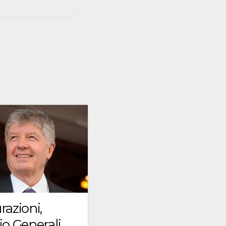
razioni,
io Generali