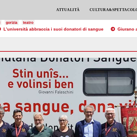
ATTUALITÀ
CULTURA&SPETTACOL
i
gorizia
teatro
rsità abbraccia i suoi donatori di sangue
Giurano a Trieste 