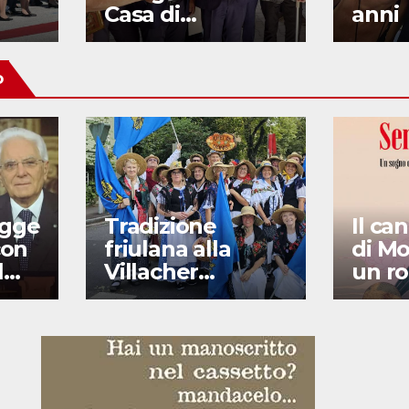
Casa di
anni
Comunità
o
egge
Tradizione
Il ca
con
friulana alla
di Mo
l
Villacher
un r
Kirchtag