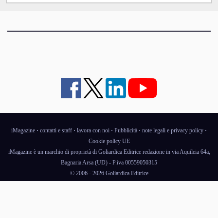
iMagazine
·
contatti e staff
·
lavora con noi
·
Pubblicità
·
note legali e privacy policy
·
Cookie policy UE
iMagazine è un marchio di proprietà di Goliardica Editrice redazione in via Aquileia 64a,
Bagnaria Arsa (UD) - P.iva 00559050315
© 2006 - 2026 Goliardica Editrice