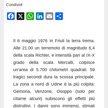
Condividi
F
X
W
Li
E
C
a
h
n
m
o
c
at
k
ail
n
e
s
e
di
Il 6 maggio 1976 in Friuli la terra trema.
b
A
dI
vi
Alle 21.00 un terremoto di magnitudo 6,4
o
p
n
di
della scala Richter, e intensità pari al IX-X
o
p
grado della scala Mercalli, colpisce
k
un’area di 5.700 chilometri quadrati. 59
tragici secondi dura la scossa principale.
La zona a nord di Udine è la più colpita:
Gemona, Venzone, Osoppo (solo per
citarne alcuni) subiscono gli effetti più
distruttivi. I danni sono immensi, stimati