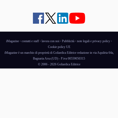
iMagazine
·
contatti e staff
·
lavora con noi
·
Pubblicità
·
note legali e privacy policy
·
Cookie policy UE
iMagazine è un marchio di proprietà di Goliardica Editrice redazione in via Aquileia 64a,
Bagnaria Arsa (UD) - P.iva 00559050315
© 2006 - 2026 Goliardica Editrice