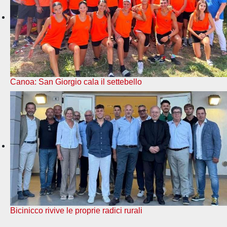
Canoa: San Giorgio cala il settebello
Bicinicco rivive le proprie radici rurali