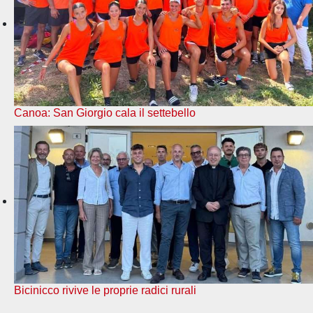
Canoa: San Giorgio cala il settebello
Bicinicco rivive le proprie radici rurali