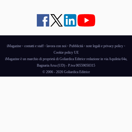
iMagazine
·
contatti e staff
·
lavora con noi
·
Pubblicità
·
note legali e privacy policy
·
Cookie policy UE
iMagazine è un marchio di proprietà di Goliardica Editrice redazione in via Aquileia 64a,
Bagnaria Arsa (UD) - P.iva 00559050315
© 2006 - 2026 Goliardica Editrice