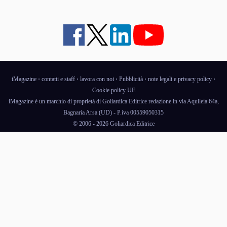
iMagazine
·
contatti e staff
·
lavora con noi
·
Pubblicità
·
note legali e privacy policy
·
Cookie policy UE
iMagazine è un marchio di proprietà di Goliardica Editrice redazione in via Aquileia 64a,
Bagnaria Arsa (UD) - P.iva 00559050315
© 2006 - 2026 Goliardica Editrice