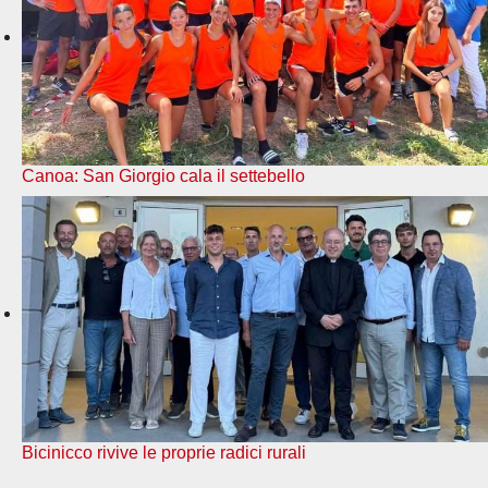
Canoa: San Giorgio cala il settebello
Bicinicco rivive le proprie radici rurali