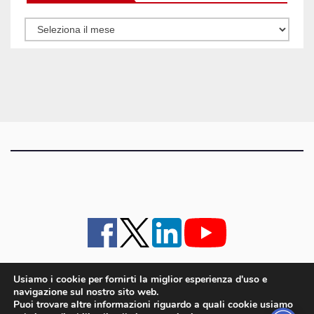
Tutti
gli
articoli
Usiamo i cookie per fornirti la miglior esperienza d'uso e
navigazione sul nostro sito web.
iMagazine
·
contatti e staff
·
lavora con noi
·
Pubblicità
·
note legali e privacy policy
·
Puoi trovare altre informazioni riguardo a quali cookie usiamo
Cookie policy UE