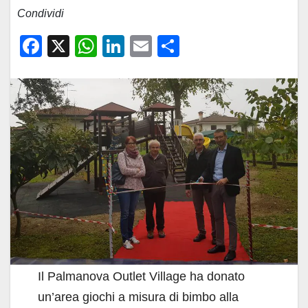
Condividi
F
X
W
Li
E
C
a
h
n
m
o
c
at
k
ail
n
e
s
e
di
b
A
dI
vi
o
p
n
di
o
p
k
Il Palmanova Outlet Village ha donato
un’area giochi a misura di bimbo alla