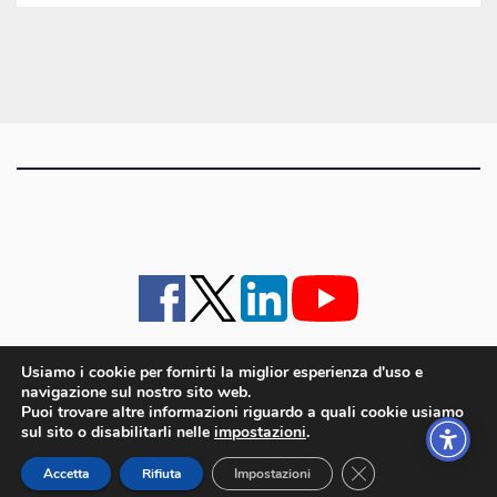
gli
articoli
Usiamo i cookie per fornirti la miglior esperienza d'uso e
navigazione sul nostro sito web.
iMagazine
·
contatti e staff
·
lavora con noi
·
Pubblicità
·
note legali e privacy policy
·
Puoi trovare altre informazioni riguardo a quali cookie usiamo
Cookie policy UE
sul sito o disabilitarli nelle
impostazioni
.
iMagazine è un marchio di proprietà di Goliardica Editrice redazione in via Aquileia 64a,
Close GDPR Cookie
Bagnaria Arsa (UD) - P.iva 00559050315
Accetta
Rifiuta
Impostazioni
© 2006 - 2026 Goliardica Editrice