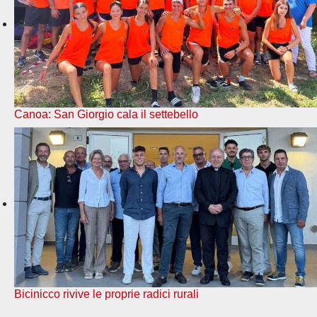
Canoa: San Giorgio cala il settebello
Bicinicco rivive le proprie radici rurali