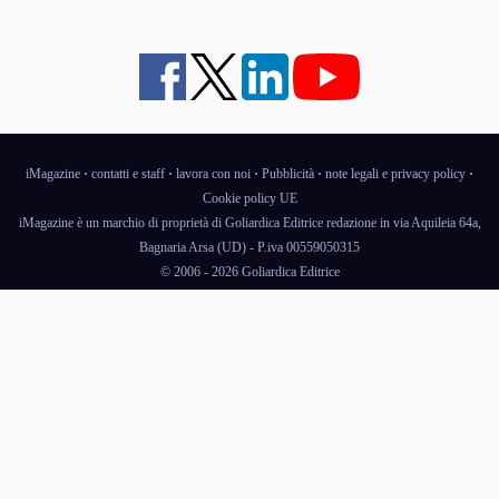
iMagazine
·
contatti e staff
·
lavora con noi
·
Pubblicità
·
note legali e privacy policy
·
Cookie policy UE
iMagazine è un marchio di proprietà di Goliardica Editrice redazione in via Aquileia 64a,
Bagnaria Arsa (UD) - P.iva 00559050315
© 2006 - 2026 Goliardica Editrice