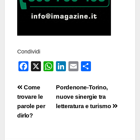
Condividi
F
X
W
Li
E
C
a
h
n
m
o
c
at
k
ail
n
Navigazione
Come
Pordenone-Torino,
e
s
e
di
articoli
trovare le
nuove sinergie tra
b
A
dI
vi
parole per
letteratura e turismo
o
p
n
di
dirlo?
o
p
k