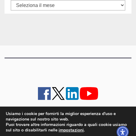
Tutti
gli
articoli
Usiamo i cookie per fornirti la miglior esperienza d'uso e
navigazione sul nostro sito web.
iMagazine
·
contatti e staff
·
lavora con noi
·
Pubblicità
·
note legali e privacy policy
·
Puoi trovare altre informazioni riguardo a quali cookie usiamo
Cookie policy UE
sul sito o disabilitarli nelle
impostazioni
.
iMagazine è un marchio di proprietà di Goliardica Editrice redazione in via Aquileia 64a,