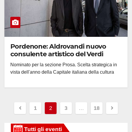
Pordenone: Aldrovandi nuovo
consulente artistico del Verdi
Nominato per la sezione Prosa. Scelta strategica in
vista dell'anno della Capitale italiana della cultura
Paginazione
1
2
3
…
18
degli
articoli