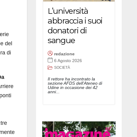
L’università
abbraccia i suoi
l
donatori di
erie
sangue
ne del
ura di
redazione
6 Agosto 2026
SOCIETÀ
Da
Il rettore ha incontrato la
sezione AFDS dell'Ateneo di
rriere
Udine in occasione dei 42
anni...
ponti
tre
tamente