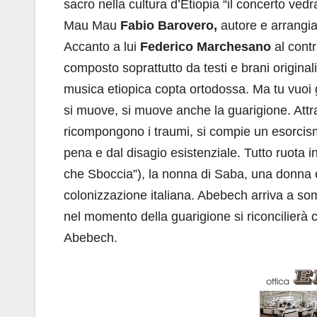
sacro nella cultura d’Etiopia “il concerto vedr
Mau Mau
Fabio Barovero,
autore e arrangia
Accanto a lui
Federico Marchesano
al cont
composto soprattutto da testi e brani originali
musica etiopica copta ortodossa. Ma tu vuoi gu
si muove, si muove anche la guarigione. Attra
ricompongono i traumi, si compie un esorcismo
pena e dal disagio esistenziale. Tutto ruota i
che Sboccia”), la nonna di Saba, una donna et
colonizzazione italiana. Abebech arriva a som
nel momento della guarigione si riconcilierà co
Abebech.