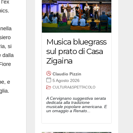
 l’ex
nics.
 nella
siero
Musica bluegrass
a, si
sul prato di Casa
 dalla
Zigaina
Fiore
Claudio Pizzin
5 Agosto 2026
be, e
CULTURA&SPETTACOLO
glia.
A Cervignano suggestiva serata
dedicata alla tradizione
musicale popolare americana. E
un omaggio a Renato...