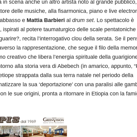
à in scena anche un altro artista noto al grande pubblico,
tore delle musiche, alla fisarmonica, piano e live electro
rabbasso e
Mattia Barbieri
al
drum set
. Lo spettacolo è
, ispirati al potere taumaturgico delle scale pentatoniche
arire?, recita l’interrogativo clou della serata. Se il pen
verso la rappresentazione, che segue il filo della memori
 creativo che libera l’energia spirituale della guarigione
ntorno alla storia vera di Abebech (in amarico, appunto, “
iope strappata dalla sua terra natale nel periodo della
atizzare la sua ‘deportazione’ con una paralisi alle gam
n le sue origini, pronta a ritornare in Etiopia con la fami