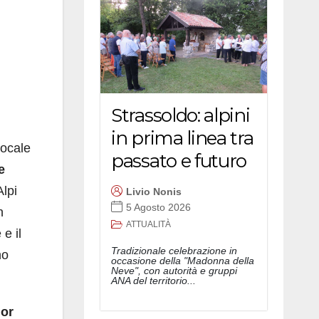
Strassoldo: alpini
in prima linea tra
vocale
passato e futuro
e
Alpi
Livio Nonis
5 Agosto 2026
n
ATTUALITÀ
 e il
Tradizionale celebrazione in
no
occasione della "Madonna della
Neve", con autorità e gruppi
ANA del territorio...
gor