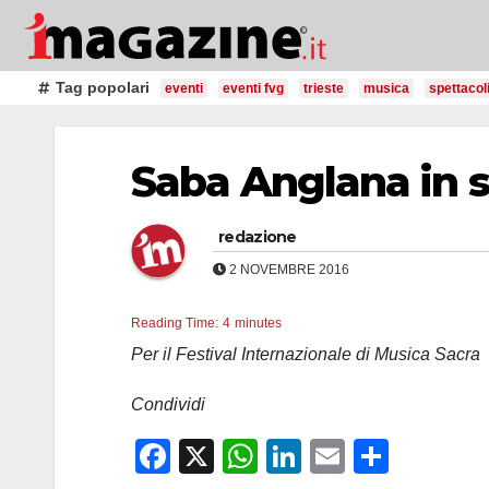
Salta
al
contenuto
Tag popolari
eventi
eventi fvg
trieste
musica
spettacol
Saba Anglana in 
redazione
2 NOVEMBRE 2016
Reading Time:
4
minutes
Per il Festival Internazionale di Musica Sacra
Condividi
F
X
W
Li
E
C