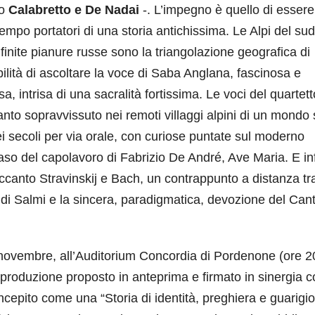
o
Calabretto e De Nadai
-. L’impegno è quello di essere
po portatori di una storia antichissima. Le Alpi del sud
infinite pianure russe sono la triangolazione geografica di
ilità di ascoltare la voce di Saba Anglana, fascinosa e
sa, intrisa di una sacralità fortissima. Le voci del quartett
anto sopravvissuto nei remoti villaggi alpini di un mondo
secoli per via orale, con curiose puntate sul moderno
so del capolavoro di Fabrizio De André, Ave Maria. E inf
ccanto Stravinskij e Bach, un contrappunto a distanza tra
a di Salmi e la sincera, paradigmatica, devozione del Cant
9 novembre, all’Auditorium Concordia di Pordenone (ore 2
 produzione proposto in anteprima e firmato in sinergia 
ncepito come una “Storia di identità, preghiera e guarigion