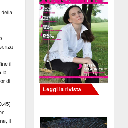
 della
o
 senza
ine il
 la
or di
0.45)
con
e, il