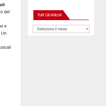
uli
o del
Tutti Gli Articoli
mo e
Tutti
. Un
gli
articoli
sicali