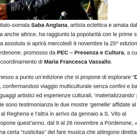
 italo-somala
Saba Anglana
, artista eclettica e amata da
a anche attrice, ha raggiunto la popolarità con le prime s
ma assoluta si aprirà mercoledì 9 novembre la 25^ edizio
 Pordenone, promosso da
PEC – Presenza e Cultura
, a c
il coordinamento di
Maria Francesca Vassallo
.
 messo a punto un’edizione che si propone di esplorare “
”, confermandosi viaggio multiculturale senza confini e ba
nguaggi artistici ed esperienze culturali, ‘materializzando’ 
 Ne sono testimonianza le due mostre ‘gemelle’ affidate al
 al Reghena e l’altra in arrivo da gennaio a S. Vito al
propone quest’anno, dal 9 al 26 novembre a Pordenone, «
 una certa “rusticitas” del fare musica che attingono diret