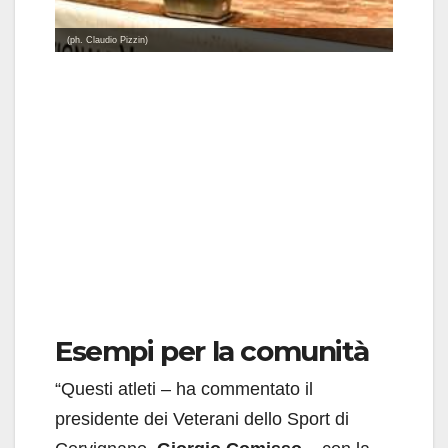
(ph. Claudio Pizzin)
(ph. Claud
Esempi per la comunità
“Questi atleti – ha commentato il
presidente dei Veterani dello Sport di