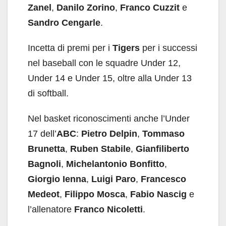
Zanel
,
Danilo Zorino
,
Franco Cuzzit
e
Sandro Cengarle
.
Incetta di premi per i
Tigers
per i successi
nel baseball con le squadre Under 12,
Under 14 e Under 15, oltre alla Under 13
di softball.
Nel basket riconoscimenti anche l’Under
17 dell’
ABC
:
Pietro Delpin
,
Tommaso
Brunetta
,
Ruben Stabile
,
Gianfiliberto
Bagnoli
,
Michelantonio Bonfitto
,
Giorgio Ienna
,
Luigi Paro
,
Francesco
Medeot
,
Filippo Mosca
,
Fabio Nascig
e
l’allenatore
Franco Nicoletti
.