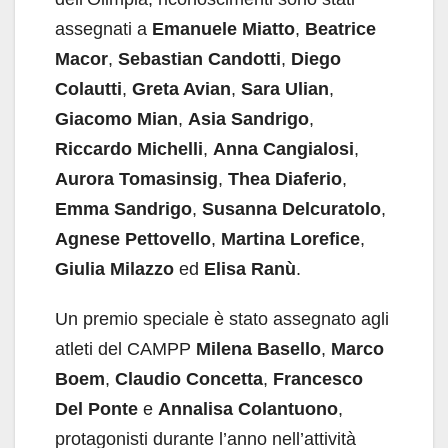
assegnati a
Emanuele Miatto
,
Beatrice
Macor
,
Sebastian Candotti
,
Diego
Colautti
,
Greta Avian
,
Sara Ulian
,
Giacomo Mian
,
Asia Sandrigo
,
Riccardo Michelli
,
Anna Cangialosi
,
Aurora Tomasinsig
,
Thea Diaferio
,
Emma Sandrigo
,
Susanna Delcuratolo
,
Agnese Pettovello
,
Martina Lorefice
,
Giulia Milazzo
ed
Elisa Ranù
.
Un premio speciale è stato assegnato agli
atleti del CAMPP
Milena Basello
,
Marco
Boem
,
Claudio Concetta
,
Francesco
Del Ponte
e
Annalisa Colantuono
,
protagonisti durante l’anno nell’attività