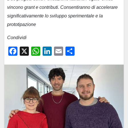
vincono grant e contributi. Consentiranno di accelerare
significativamente lo sviluppo sperimentale e la
prototipazione
Condividi
F
X
W
Li
E
C
a
h
n
m
o
c
at
k
ail
n
e
s
e
di
b
A
dI
vi
o
p
n
di
o
p
k