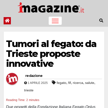
Salta
al
contenuto
Tumori al fegato: da
Trieste proposte
innovative
redazione
,
,
,
,
fegato
fif
ricerca
salute
1 APRILE 2025
trieste
Reading Time:
2
minutes
Due progetti della Fondazione Italiana Fegato Onlus