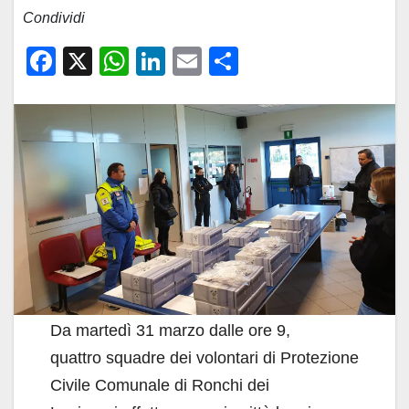
Condividi
F
X
W
Li
E
C
a
h
n
m
o
c
at
k
ail
n
e
s
e
di
b
A
dI
vi
o
p
n
di
o
p
k
Da martedì 31 marzo dalle ore 9,
quattro squadre dei volontari di Protezione
Civile Comunale di Ronchi dei