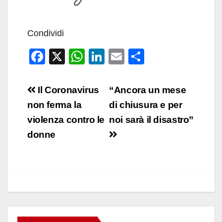
Condividi
F
X
W
Li
E
C
a
h
n
m
o
c
at
k
ail
n
Navigazione
Il Coronavirus
“Ancora un mese
e
s
e
di
articoli
non ferma la
di chiusura e per
b
A
dI
vi
violenza contro le
noi sarà il disastro”
o
p
n
di
donne
o
p
k