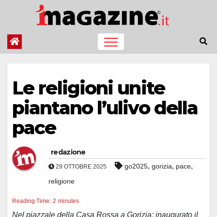
Salta
al
contenuto
Le religioni unite
piantano l’ulivo della
pace
redazione
,
,
,
go2025
gorizia
pace
29 OTTOBRE 2025
religione
Reading Time:
2
minutes
Nel piazzale della Casa Rossa a Gorizia: inaugurato il