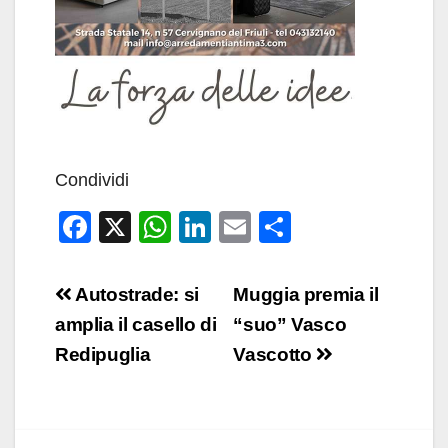
Condividi
F
X
W
Li
E
C
a
h
n
m
o
c
at
k
ail
n
Navigazione
Autostrade: si
Muggia premia il
e
s
e
di
articoli
amplia il casello di
“suo” Vasco
b
A
dI
vi
Redipuglia
Vascotto
o
p
n
di
o
p