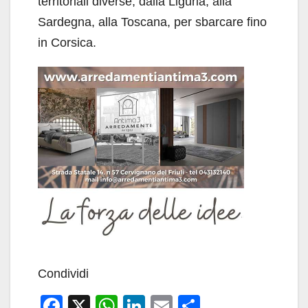
territoriali diverse, dalla Liguria, alla
Sardegna, alla Toscana, per sbarcare fino
in Corsica.
Condividi
F
X
W
Li
E
C