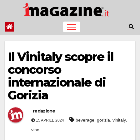
Salta
al
contenuto
Il Vinitaly scopre il
concorso
internazionale di
Gorizia
redazione
,
,
,
beverage
gorizia
vinitaly
15 APRILE 2024
vino