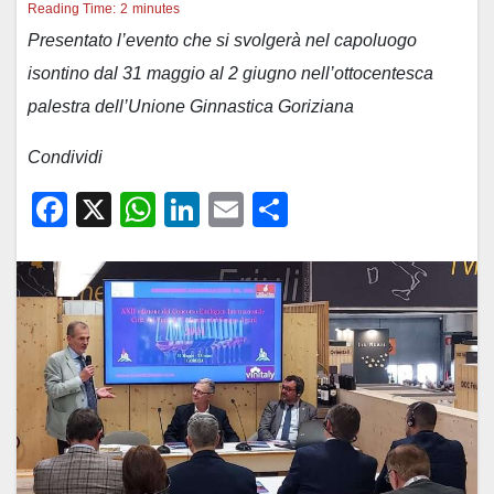
Reading Time:
2
minutes
Presentato l’evento che si svolgerà nel capoluogo
isontino dal 31 maggio al 2 giugno nell’ottocentesca
palestra dell’Unione Ginnastica Goriziana
Condividi
F
X
W
Li
E
C
a
h
n
m
o
c
at
k
ail
n
e
s
e
di
b
A
dI
vi
o
p
n
di
o
p
k