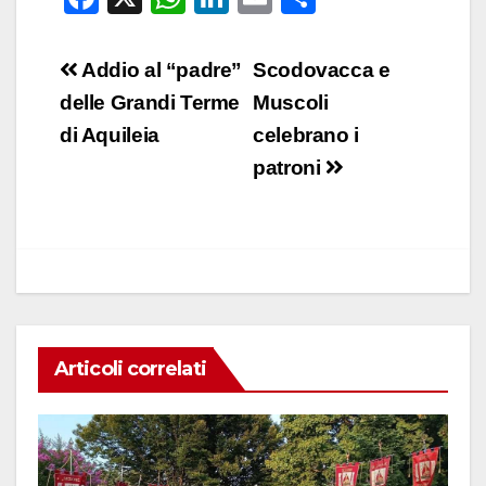
a
h
n
m
o
c
at
k
ail
n
Navigazione
Addio al “padre”
Scodovacca e
e
s
e
di
articoli
delle Grandi Terme
Muscoli
b
A
dI
vi
di Aquileia
celebrano i
o
p
n
di
patroni
o
p
k
Articoli correlati