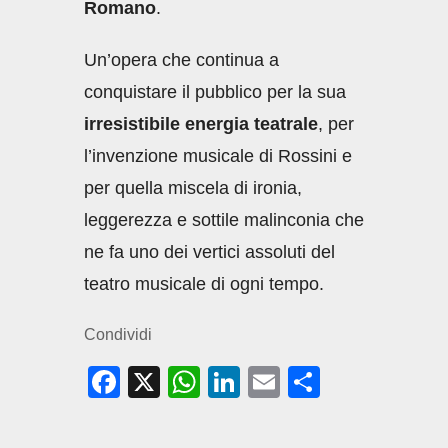
Romano
.
Un’opera che continua a
conquistare il pubblico per la sua
irresistibile energia teatrale
, per
l’invenzione musicale di Rossini e
per quella miscela di ironia,
leggerezza e sottile malinconia che
ne fa uno dei vertici assoluti del
teatro musicale di ogni tempo.
Condividi
F
X
W
Li
E
C
a
h
n
m
o
c
at
k
ail
n