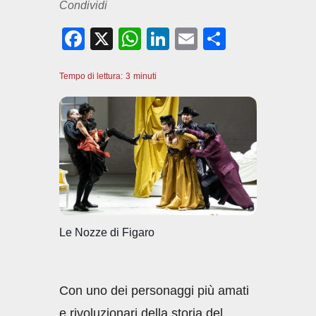
Condividi
F
X
W
Li
E
C
a
h
n
m
o
Tempo di lettura:
c
3
minuti
at
k
ail
n
e
s
e
di
b
A
dI
vi
o
p
n
di
o
p
k
Le Nozze di Figaro
Con uno dei personaggi più amati
e rivoluzionari della storia del