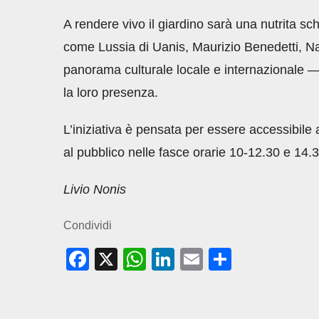
A rendere vivo il giardino sarà una nutrita sch
come Lussia di Uanis, Maurizio Benedetti, Nat
panorama culturale locale e internazionale — 
la loro presenza.
L’iniziativa è pensata per essere accessibile a 
al pubblico nelle fasce orarie 10-12.30 e 14.
Livio Nonis
Condividi
F
X
W
Li
E
C
a
h
n
m
o
c
at
k
ail
n