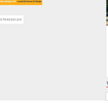
STRASSOLDO
T
T
g