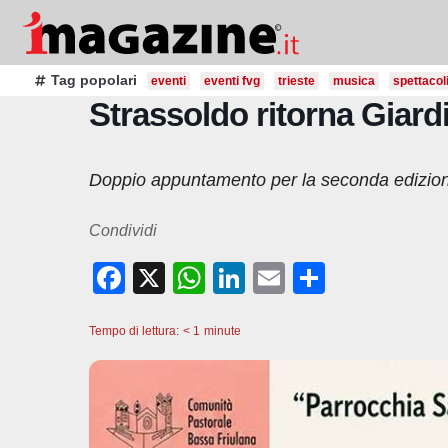
Salta
al
contenuto
Tag popolari
eventi
eventi fvg
trieste
musica
spettacol
Strassoldo ritorna Giard
Doppio appuntamento per la seconda edizione d
Condividi
F
X
W
Li
E
C
a
h
n
m
o
Tempo di lettura:
c
< 1
minute
at
k
ail
n
e
s
e
di
b
A
dI
vi
o
p
n
di