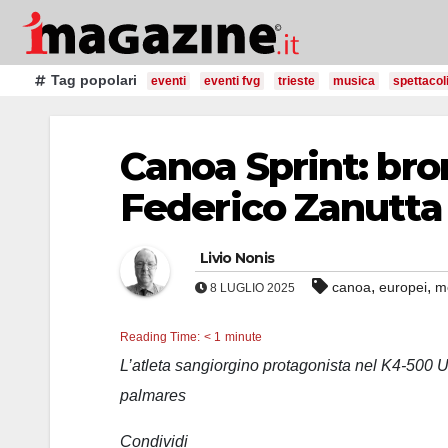
Salta
al
contenuto
Tag popolari
eventi
eventi fvg
trieste
musica
spettacol
Canoa Sprint: br
Federico Zanutta
Livio Nonis
,
,
canoa
europei
m
8 LUGLIO 2025
Reading Time:
< 1
minute
L’atleta sangiorgino protagonista nel K4-500 
palmares
Condividi