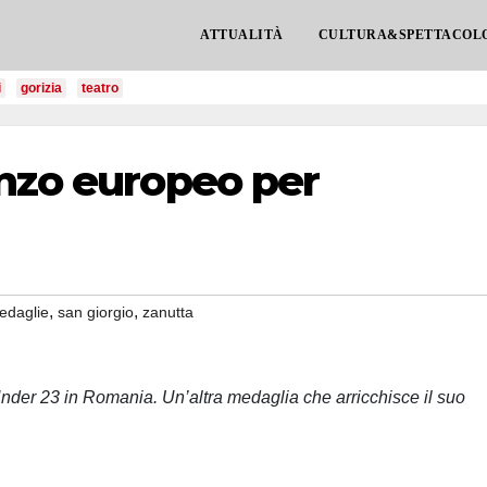
ATTUALITÀ
CULTURA&SPETTACOL
i
gorizia
teatro
onzo europeo per
,
,
edaglie
san giorgio
zanutta
Under 23 in Romania. Un’altra medaglia che arricchisce il suo