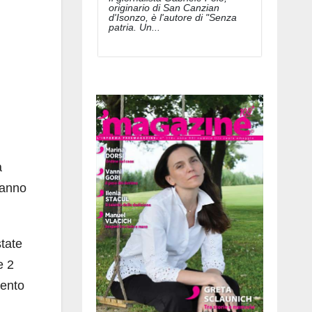
originario di San Canzian
d'Isonzo, è l'autore di "Senza
patria. Un...
a
hanno
state
e 2
gento