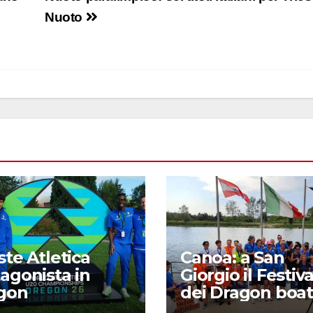
Nuoto
ste Atletica
Canoa: a San
agonista in
Giorgio il Festiva
gon
dei Dragon boat