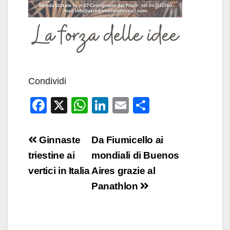
Condividi
F
X
W
Li
E
C
a
h
n
m
o
c
at
k
ail
n
Navigazione
Ginnaste
Da Fiumicello ai
e
s
e
di
articoli
triestine ai
mondiali di Buenos
b
A
dI
vi
vertici in Italia
Aires grazie al
o
p
n
di
Panathlon
o
p
k