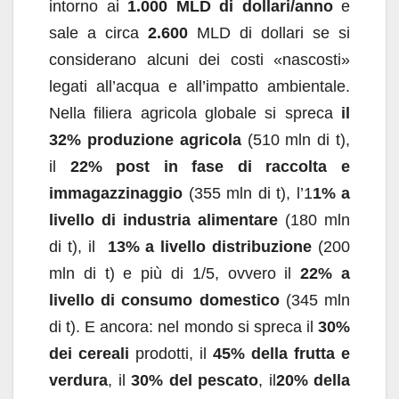
intorno ai
1.000 MLD di dollari/anno
e
sale a circa
2.600
MLD di dollari se si
considerano alcuni dei costi «nascosti»
legati all’acqua e all’impatto ambientale.
Nella filiera agricola globale si spreca
il
32% produzione agricola
(510 mln di t),
il
22% post in fase di raccolta e
immagazzinaggio
(355 mln di t), l’1
1% a
livello di industria alimentare
(180 mln
di t), il
13% a livello distribuzione
(200
mln di t) e più di 1/5, ovvero il
22% a
livello di consumo domestico
(345 mln
di t). E ancora: nel mondo si spreca il
30%
dei cereali
prodotti, il
45% della frutta e
verdura
, il
30% del pescato
, il
20% della