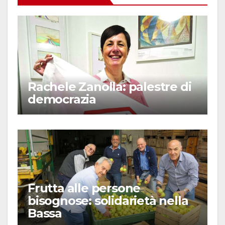
Rachele Zanolla: palestre di
democrazia
Frutta alle persone
bisognose: solidarietà nella
Bassa