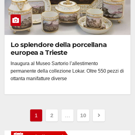
Lo splendore della porcellana
europea a Trieste
Inaugura al Museo Sartorio l’allestimento
permanente della collezione Lokar. Oltre 550 pezzi di
ottanta manifatture diverse
Paginazione
1
2
…
10
degli