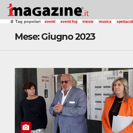
Salta
al
contenuto
Tag popolari
eventi
eventi fvg
trieste
musica
spettacol
Mese:
Giugno 2023