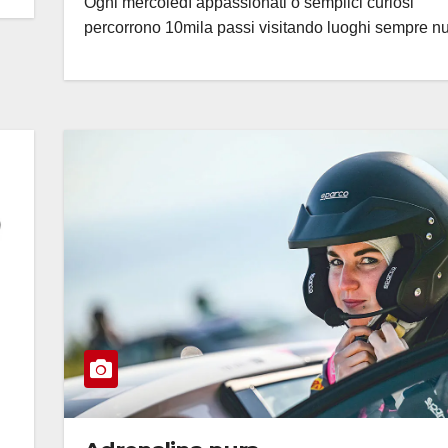
Ogni mercoledì appassionati o semplici curiosi
percorrono 10mila passi visitando luoghi sempre n