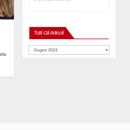
Tutti Gli Articoli
Tutti
gli
via
articoli