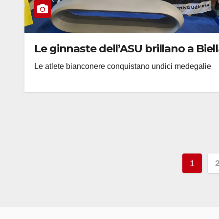
Le ginnaste dell’ASU brillano a Biel
Le atlete bianconere conquistano undici medegalie
Pagi
1
degli
artico