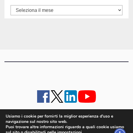
Tutti
gli
articoli
Usiamo i cookie per fornirti la miglior esperienza d'uso e
navigazione sul nostro sito web.
iMagazine
·
contatti e staff
·
lavora con noi
·
Pubblicità
·
note legali e privacy policy
·
Puoi trovare altre informazioni riguardo a quali cookie usiamo
Cookie policy UE
sul sito o disabilitarli nelle
impostazioni
.