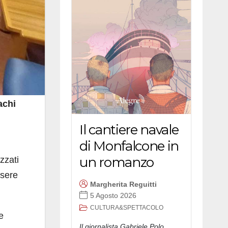
achi
Il cantiere navale
di Monfalcone in
un romanzo
zzati
ssere
Margherita Reguitti
5 Agosto 2026
CULTURA&SPETTACOLO
e
Il giornalista Gabriele Polo,