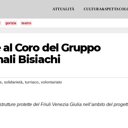
ATTUALITÀ
CULTURA&SPETTACOL
i
gorizia
teatro
 al Coro del Gruppo
ali Bisiachi
,
,
,
e
solidarietà
turriaco
volontariato
e strutture protette del Friuli Venezia Giulia nell’ambito del proget