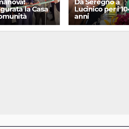
manova:
Da Seregno a
gurata la Casa
Lucinico per i 10
Comunità
anni