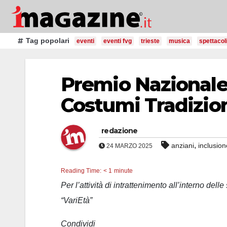
Salta
al
contenuto
Tag popolari
eventi
eventi fvg
trieste
musica
spettacol
Premio Nazionale
Costumi Tradizion
redazione
,
anziani
inclusion
24 MARZO 2025
Reading Time:
< 1
minute
Per l’attività di intrattenimento all’interno dell
“VariEtà”
Condividi