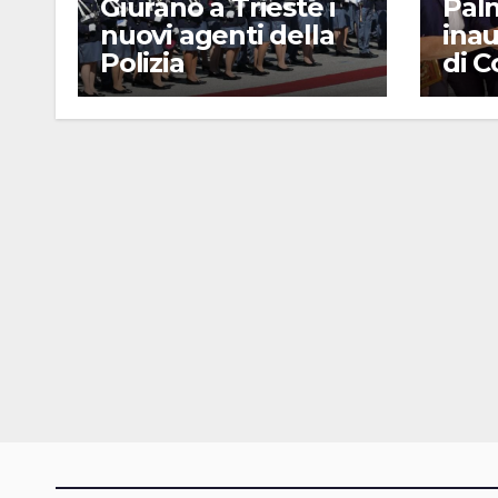
Giurano a Trieste i
Pal
nuovi agenti della
inau
Polizia
di 