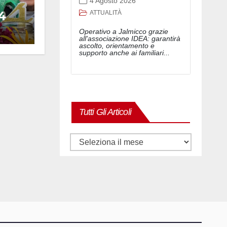
4 Agosto 2026
4
ATTUALITÀ
Operativo a Jalmicco grazie
all'associazione IDEA: garantirà
ascolto, orientamento e
supporto anche ai familiari...
Tutti Gli Articoli
Tutti
gli
articoli