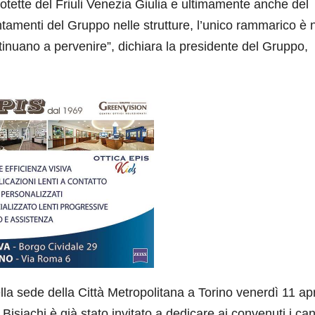
protette del Friuli Venezia Giulia e ultimamente anche del
ntamenti del Gruppo nelle strutture, l’unico rammarico è 
ntinuano a pervenire”, dichiara la presidente del Gruppo,
la sede della Città Metropolitana a Torino venerdì 11 apr
isiachi è già stato invitato a dedicare ai convenuti i can