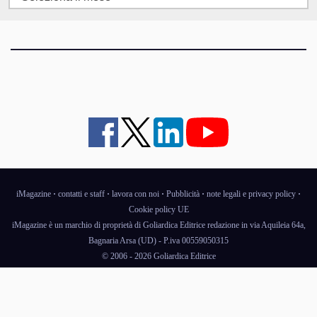
articoli
iMagazine
·
contatti e staff
·
lavora con noi
·
Pubblicità
·
note legali e privacy policy
·
Cookie policy UE
iMagazine è un marchio di proprietà di Goliardica Editrice redazione in via Aquileia 64a,
Bagnaria Arsa (UD) - P.iva 00559050315
© 2006 - 2026 Goliardica Editrice