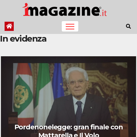
Salta
al
contenuto
In evidenza
Pordenonelegge: gran finale con
Mattarella e Il Volo