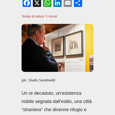
F
X
W
Li
E
C
a
h
n
m
o
Tempo di lettura:
c
5
minuti
at
k
ail
n
e
s
e
di
b
A
dI
vi
o
p
n
di
o
p
k
(ph. Studio Sandrinelli)
Un re decaduto, un’esistenza
nobile segnata dall’esilio, una città
“straniera” che divenne rifugio e