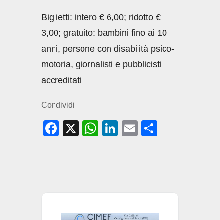
Biglietti: intero € 6,00; ridotto €
3,00; gratuito: bambini fino ai 10
anni, persone con disabilità psico-
motoria, giornalisti e pubblicisti
accreditati
Condividi
F
X
W
Li
E
C
a
h
n
m
o
c
at
k
ail
n
e
s
e
di
b
A
dI
vi
o
p
n
di