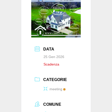
o
p
k
DATA
25 Gen 2026
Scadenza
CATEGORIE
meeting
COMUNE