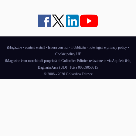
iMagazine
·
contatti e staff
·
lavora con noi
·
Pubblicità
·
note legali e privacy policy
·
Cookie policy UE
iMagazine è un marchio di proprietà di Goliardica Editrice redazione in via Aquileia 64a,
Bagnaria Arsa (UD) - P.iva 00559050315
© 2006 - 2026 Goliardica Editrice