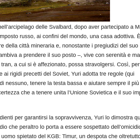
nell’arcipelago delle Svalbard, dopo aver partecipato a 
amposto russo, ai confini del mondo, una casa adottiva. È
della città mineraria e, nonostante i pregiudizi del suo
ambiva a prendere il suo posto –, vive con serenità e ma
tran, a cui si è affezionato, possa stravolgersi. Così, per
 ai rigidi precetti del Soviet, Yuri adotta tre regole (qui
 di nessuno, tenere la testa bassa e aiutare sempre il più 
certezza che a tenere unita l’Unione Sovietica e il suo i
ienti per garantirsi la sopravvivenza, Yuri lo dimostra 
io che peraltro lo porta a essere sospettato dell’omicidi
 uomo spietato del KGB: Timur, un despota che oltretutto