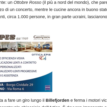
ante: un
Ottobre Rosso
(il più a nord del mondo), che par
o di un concerto, mentre le cucine ancora in buono stat
nti, circa 1.000 persone, in gran parte ucraini, lasciaron
ta a fare un giro lungo il
Billefjorden
e ferma i motori vi