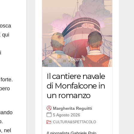
Mosca
 qui
i
Il cantiere navale
forte.
di Monfalcone in
mpero
un romanzo
Margherita Reguitti
quando
5 Agosto 2026
o.
CULTURA&SPETTACOLO
, nel
Il giornalista Gabriele Polo,