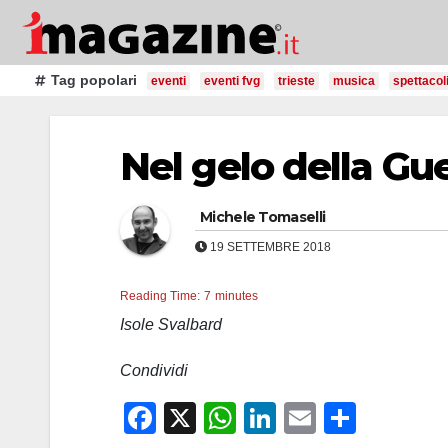
Salta
al
contenuto
Tag popolari
eventi
eventi fvg
trieste
musica
spettacol
Nel gelo della Gu
Michele Tomaselli
19 SETTEMBRE 2018
Reading Time:
7
minutes
Isole Svalbard
Condividi
F
X
W
Li
E
C