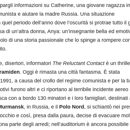
trappargli informazioni su Catherine, una giovane ragazza i
omunista e aiutare la madre Russia. Una situazione
quel periodo dell’anno dove l’oscurità si protrae tutto il 
sa di un’altra donna, Anya: un’insegnante bella ed emoti
bolo di una storia passionale che lo spinge a rompere con
ito.
e, disertori, informatori
The Reluctant Contact
è un thrille
ramiden
. Oggi è rimasta una città fantasma. È stata
1991, a causa del crollo del regime comunista e per la 
vi furono altri e ci riportano al terribile incidente aereo
 con a bordo 130 minatori e i loro famigliari, destinati
Murmansk
, in Russia, e il
Polo Nord
, si schiantò nei pre
occhio e così, presa dalla paura, decise di evacuare mol
na parte degli arredi; nell’auditorium è ancora possibile