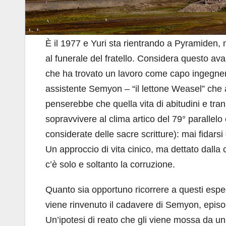
È il 1977 e Yuri sta rientrando a Pyramiden, 
al funerale del fratello. Considera questo av
che ha trovato un lavoro come capo ingegnere 
assistente Semyon – “il lettone Weasel” che 
penserebbe che quella vita di abitudini e tran 
sopravvivere al clima artico del 79° parallelo e
considerate delle sacre scritture): mai fidarsi
Un approccio di vita cinico, ma dettato dalla 
c’è solo e soltanto la corruzione.
Quanto sia opportuno ricorrere a questi esped
viene rinvenuto il cadavere di Semyon, episod
Un’ipotesi di reato che gli viene mossa da un