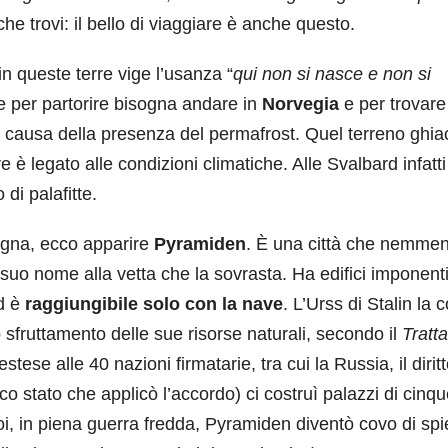
che trovi: il bello di viaggiare è anche questo.
 queste terre vige l’usanza “
qui non si nasce e non si
he per partorire bisogna andare in
Norvegia
e per trovare
a causa della presenza del permafrost. Quel terreno ghia
e è legato alle condizioni climatiche. Alle Svalbard infatti 
 di palafitte.
agna, ecco apparire
Pyramiden
. È una città che nemmen
uo nome alla vetta che la sovrasta. Ha edifici imponenti
ed è
raggiungibile solo con la nave
. L’Urss di Stalin la c
sfruttamento delle sue risorse naturali, secondo il
Tratta
ese alle 40 nazioni firmatarie, tra cui la Russia, il diritt
ico stato che applicò l’accordo) ci costruì palazzi di cinq
. Poi, in piena guerra fredda, Pyramiden diventò covo di spi