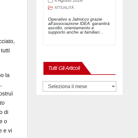
4 Agosto 2026
ATTUALITÀ
Operativo a Jalmicco grazie
all'associazione IDEA: garantirà
ascolto, orientamento e
supporto anche ai familiari...
cciato,
tutti
Tutti Gli Articoli
o la
,
Tutti
ostruì
gli
to
articoli
o di
ue o
e e vi