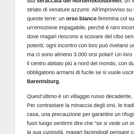
alla
seraccata del Nordenskioldbreen
, un 
striato di venature azzurre. All’improvviso su
queste terre: un
orso bianco
femmina col suo
un’emozione impagabile, perché è raro incont
dove magari riescono a scovare del cibo senza
potenti; ogni incontro con loro può rivelarsi 
ma ci sono almeno 3.000 orsi polari! Un loro
il centro abitato più a nord del mondo, con d
obbligatorio armarsi di fucile se si vuole usci
Barentsburg
.
Quest’ultimo è un villaggio russo decadente, 
Per contrastare la minaccia degli orsi, le tra
casa, una precauzione per garantire un rifug
fuori luogo sentirmi dire che “
se si vede un o
la sua curiosità, magari facendogli pensare ch