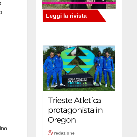
e
o
o
Trieste Atletica
protagonista in
Oregon
cino
redazione