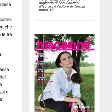
originario di San Canzian
nglese
d'Isonzo, è l'autore di "Senza
patria. Un...
giorno.
va che
 le tre
r
bassa
 del
 a
ssi di
to