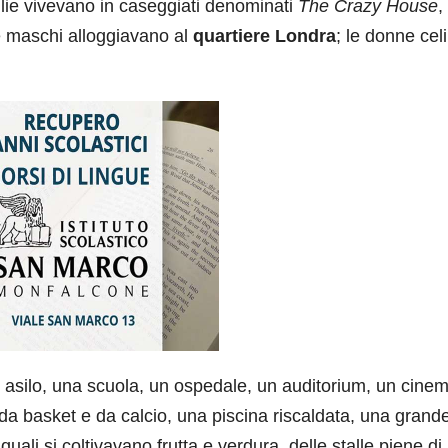
iglie vivevano in caseggiati denominati
The Crazy House
,
le maschi alloggiavano al
quartiere Londra
; le donne celi
 asilo, una scuola, un ospedale, un auditorium, un cinem
a basket e da calcio, una piscina riscaldata, una grand
uali si coltivavano frutta e verdura, delle stalle piene di