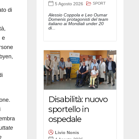
SPORT
5 Agosto 2026
ato di
Alessio Coppola e Leo Oumar
Domenis protagonisti del team
italiano ai Mondiali under 20
di...
tà,
i e
ersone
rbyen,
di
Disabilità: nuovo
bone.
sportello in
i
ospedale
sembra
uttate
Livio Nonis
e