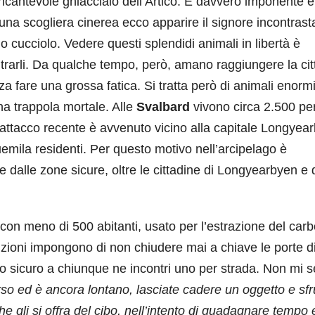
incantevole ghiacciaio dell’Artico. È davvero imponente e
 una scogliera cinerea ecco apparire il signore incontrast
 cucciolo. Vedere questi splendidi animali in libertà è
rarli. Da qualche tempo, però, amano raggiungere la cit
 fare una grossa fatica. Si tratta però di animali enorm
una trappola mortale. Alle
Svalbard
vivono circa 2.500 p
 attacco recente è avvenuto vicino alla capitale Longyea
uemila residenti. Per questo motivo nell’arcipelago è
re dalle zone sicure, oltre le cittadine di Longyearbyen e 
con meno di 500 abitanti, usato per l’estrazione del car
dizioni impongono di non chiudere mai a chiave le porte d
io sicuro a chiunque ne incontri uno per strada. Non mi 
rso ed è ancora lontano, lasciate cadere un oggetto e sfr
e gli si offra del cibo, nell’intento di guadagnare tempo 