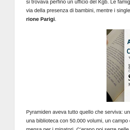
si trovava perfino un ufficio del Kgb. Le fam
via della presenza di bambini, mentre i sing
rione Parigi
.
Pyramiden aveva tutto quello che serviva: un
una biblioteca con 50.000 volumi, un campo d
mensa per i minatori. C’erano poi serre nelle q