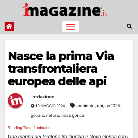
Salta
al
contenuto
Nasce la prima Via
transfrontaliera
europea delle api
redazione
,
,
,
ambiente
api
go2025
13 MAGGIO 2024
,
,
gorizia
natura
nova gorica
Reading Time:
2
minutes
Una mappa del territorio tra Gorizia e Nova Gorica con i