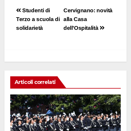
c
at
k
ail
n
Navigazione
Studenti di
Cervignano: novità
e
s
e
di
articoli
Terzo a scuola di
alla Casa
b
A
dI
vi
solidarietà
dell’Ospitalità
o
p
n
di
o
p
k
Articoli correlati