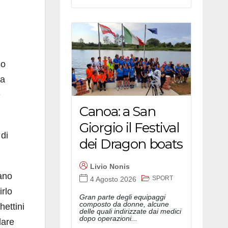
so
ta
e
Canoa: a San
Giorgio il Festival
 di
dei Dragon boats
Livio Nonis
rano
SPORT
4 Agosto 2026
irlo
Gran parte degli equipaggi
composto da donne, alcune
hettini
delle quali indirizzate dai medici
dopo operazioni...
lare