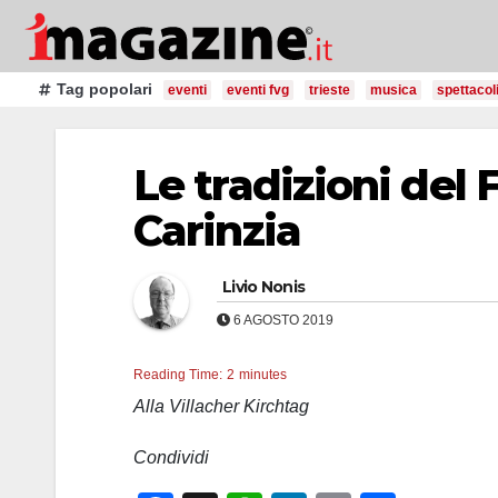
Salta
al
contenuto
Tag popolari
eventi
eventi fvg
trieste
musica
spettacol
Le tradizioni del
Carinzia
Livio Nonis
6 AGOSTO 2019
Reading Time:
2
minutes
Alla Villacher Kirchtag
Condividi