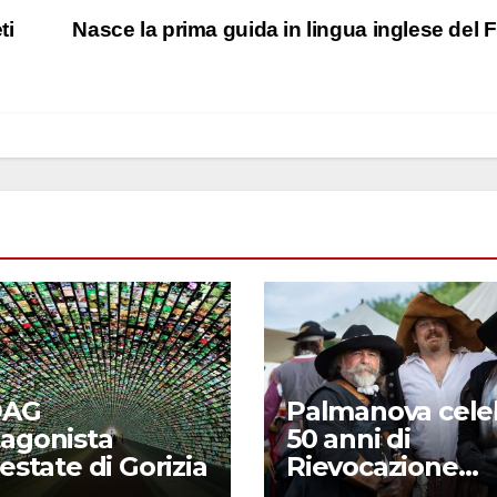
ti
Nasce la prima guida in lingua inglese del
DAG
Palmanova cele
tagonista
50 anni di
’estate di Gorizia
Rievocazione
Storica