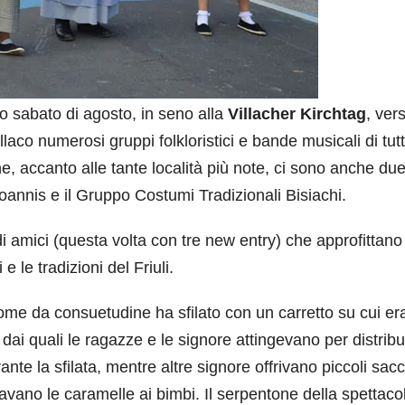
 sabato di agosto, in seno alla
Villacher Kirchtag
, ver
llaco numerosi gruppi folkloristici e bande musicali di tut
, accanto alle tante località più note, ci sono anche du
i Joannis e il Gruppo Costumi Tradizionali Bisiachi.
di amici (questa volta con tre new entry) che approfittano
 le tradizioni del Friuli.
come da consuetudine ha sfilato con un carretto su cui e
c) dai quali le ragazze e le signore attingevano
per distribu
ante la sfilata, mentre altre signore offrivano piccoli sacc
navano le caramelle ai bimbi. Il serpentone della spettaco