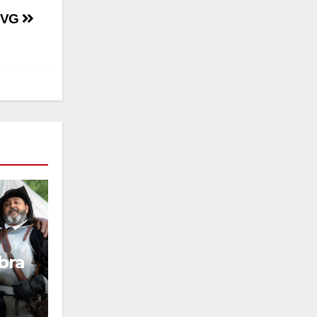
 FVG
bra