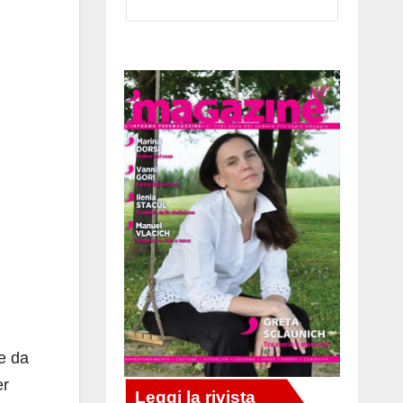
me da
er