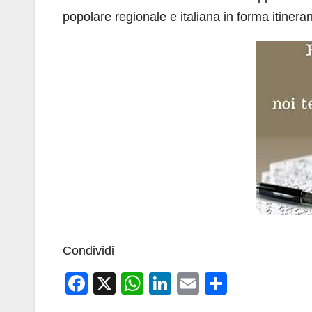
popolare regionale e italiana in forma itineran
Condividi
F
X
W
Li
E
C
a
h
n
m
o