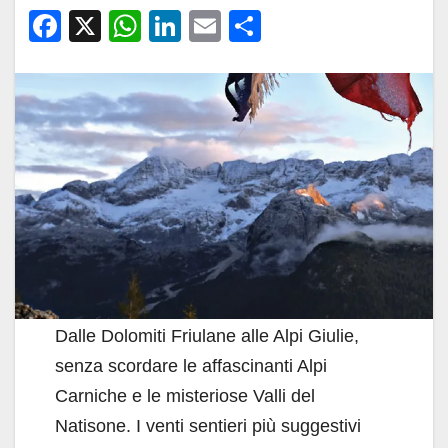
F
X
W
Li
E
C
a
h
n
m
o
c
at
k
ail
n
e
s
e
di
b
A
dI
vi
o
p
n
di
o
p
k
Dalle Dolomiti Friulane alle Alpi Giulie,
senza scordare le affascinanti Alpi
Carniche e le misteriose Valli del
Natisone. I venti sentieri più suggestivi