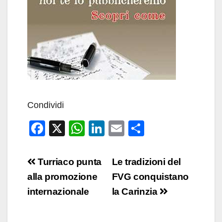
Condividi
F
X
W
Li
E
C
a
h
n
m
o
c
at
k
ail
n
Navigazione
Turriaco punta
Le tradizioni del
e
s
e
di
articoli
alla promozione
FVG conquistano
b
A
dI
vi
internazionale
la Carinzia
o
p
n
di