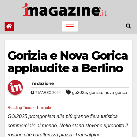
Salta
al
contenuto
Gorizia e Nova Gorica
applaudite a Berlino
redazione
,
,
go2025
gorizia
nova gorica
7 MARZO 2024
Reading Time:
< 1
minute
GO!2025 protagonista alla più grande fiera turistica
commerciale al mondo. Nello stand sloveno riprodotto il
rosone che caratterizza piazza Transalpina