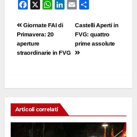
F
X
W
Li
E
C
a
h
n
m
o
c
at
k
ail
n
Navigazione
Giornate FAI di
Castelli Aperti in
e
s
e
di
articoli
Primavera: 20
FVG: quattro
b
A
dI
vi
aperture
prime assolute
o
p
n
di
straordinarie in FVG
o
p
k
Articoli correlati