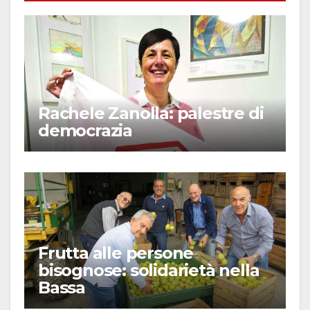
Rachele Zanolla: palestre di
democrazia
Frutta alle persone
bisognose: solidarietà nella
Bassa