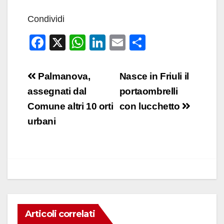
Condividi
F
X
W
Li
E
C
a
h
n
m
o
c
at
k
ail
n
Navigazione
Palmanova,
Nasce in Friuli il
e
s
e
di
articoli
assegnati dal
portaombrelli
b
A
dI
vi
Comune altri 10 orti
con lucchetto
o
p
n
di
urbani
o
p
k
Articoli correlati