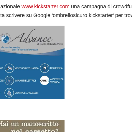
rnazionale
www.kickstarter.com
una campagna di crowdfu
ta scrivere su Google 'ombrellosicuro kickstarter' per tro