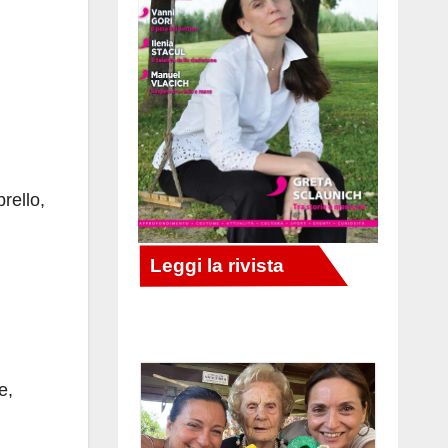
rello,
e,