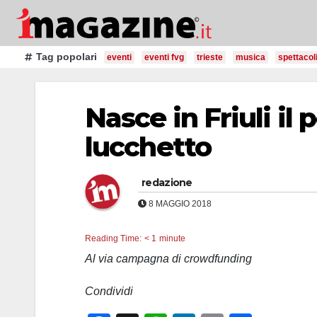
Salta
al
contenuto
Tag popolari
eventi
eventi fvg
trieste
musica
spettacol
Nasce in Friuli il
lucchetto
redazione
8 MAGGIO 2018
Reading Time:
< 1
minute
Al via campagna di crowdfunding
Condividi