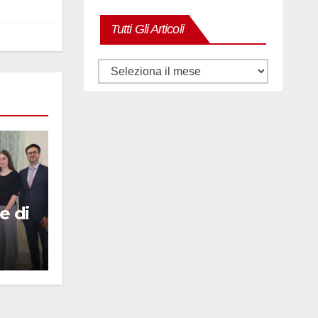
Tutti Gli Articoli
Tutti
gli
articoli
e di