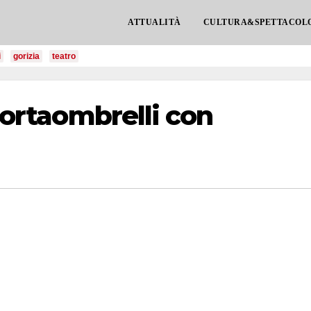
ATTUALITÀ
CULTURA&SPETTACOL
i
gorizia
teatro
 portaombrelli con