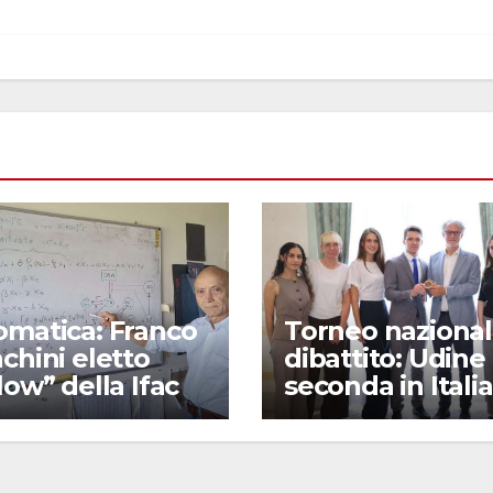
omatica: Franco
Torneo nazional
chini eletto
dibattito: Udine
low” della Ifac
seconda in Italia