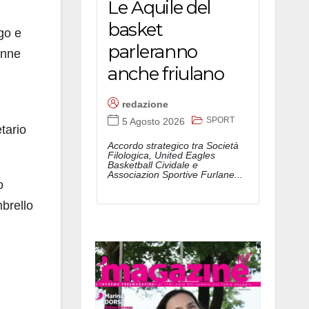
Le Aquile del
basket
ogo e
parleranno
enne
anche friulano
redazione
SPORT
5 Agosto 2026
tario
Accordo strategico tra Società
Filologica, United Eagles
Basketball Cividale e
Associazion Sportive Furlane...
o
mbrello