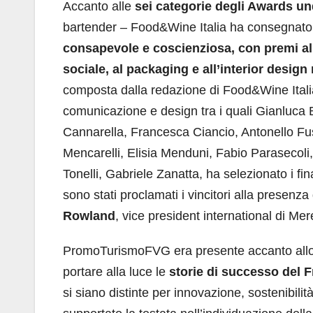
Accanto alle
sei categorie degli Awards
un
bartender – Food&Wine Italia ha consegnato
consapevole e coscienziosa, con premi all’
sociale, al packaging e all’interior design
composta dalla redazione di Food&Wine Italia e 
comunicazione e design tra i quali Gianluca B
Cannarella, Francesca Ciancio, Antonello Fu
Mencarelli, Elisia Menduni, Fabio Parasecol
Tonelli, Gabriele Zanatta, ha selezionato i fi
sono stati proclamati i vincitori alla presenza
Rowland
, vice president international di Me
PromoTurismoFVG era presente accanto allo c
portare alla luce le
storie di successo del F
si siano distinte per innovazione, sostenibilit