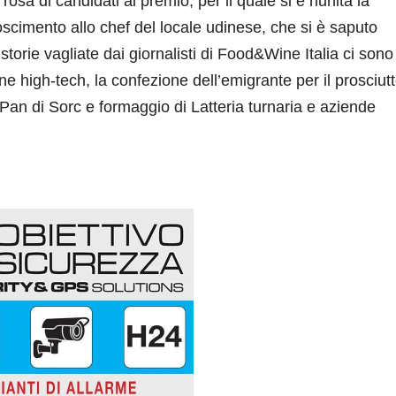
rosa di candidati al premio, per il quale si è riunita la
scimento allo chef del locale udinese, che si è saputo
 storie vagliate dai giornalisti di Food&Wine Italia ci sono 
ne high-tech, la confezione dell’emigrante per il prosciutt
an di Sorc e formaggio di Latteria turnaria e aziende