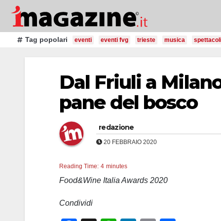
Salta
al
contenuto
Tag popolari
eventi
eventi fvg
trieste
musica
spettacol
Dal Friuli a Milan
pane del bosco
redazione
20 FEBBRAIO 2020
Reading Time:
4
minutes
Food&Wine Italia Awards 2020
Condividi