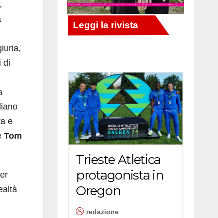
,
à
giuria,
 di
a
liano
ta e
e
Tom
Trieste Atletica
protagonista in
er
Oregon
ealtà
redazione