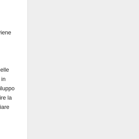
viene
elle
 in
viluppo
ire la
iare