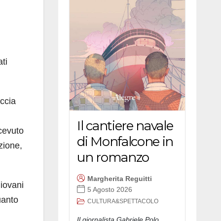
ti
eccia
Il cantiere navale
icevuto
di Monfalcone in
azione,
un romanzo
Margherita Reguitti
giovani
5 Agosto 2026
uanto
CULTURA&SPETTACOLO
Il giornalista Gabriele Polo,