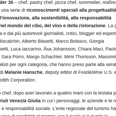
der 35
– chef, pastry chef, pizza chef, sommelier, maître
 una serie di
riconoscimenti speciali alla progettualit
innovazione, alla sostenibilità, alla responsabilità
 nel mondo del cibo, del vino e della ristorazione
. La 
dai più autorevoli giornalisti, critici, blogger ed esperti
iscalchin, Alberto Blasetti, Marco Bolasco, Giorgia
setti, Luca Iaccarino, Åsa Johansson, Chiara Maci, Paol
i, Sara Porro, Margo Schachter, Mimi Thorisson, Massimi
nalisti per ogni categoria, che hanno preso parte alla sera
 di
Melanie Hansche
, deputy editor di Food&Wine U.S. 
redith Corporation.
hef, dopo aver lavorato a quattro mani con la testata p
riuli Venezia Giulia
in cui i personaggi, le aziende e le r
à e responsabilità sociale. L’ente regionale del turismo ha