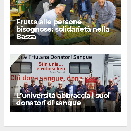
Frutta alle persone
bisognose: solidarietà nella
Bassa
L’università abbraccia i suoi
donatori di sangue