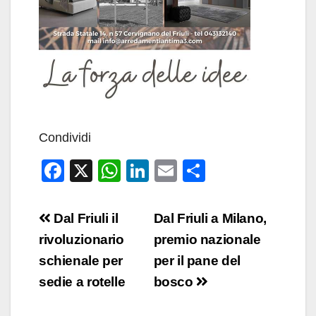
Condividi
F
X
W
Li
E
C
a
h
n
m
o
c
at
k
ail
n
Navigazione
Dal Friuli il
Dal Friuli a Milano,
e
s
e
di
articoli
rivoluzionario
premio nazionale
b
A
dI
vi
schienale per
per il pane del
o
p
n
di
sedie a rotelle
bosco
o
p