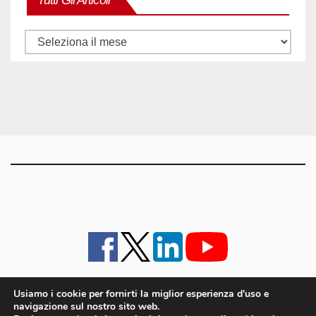
Tutti
gli
articoli
Usiamo i cookie per fornirti la miglior esperienza d'uso e
navigazione sul nostro sito web.
iMagazine
·
contatti e staff
·
lavora con noi
·
Pubblicità
·
note legali e privacy policy
·