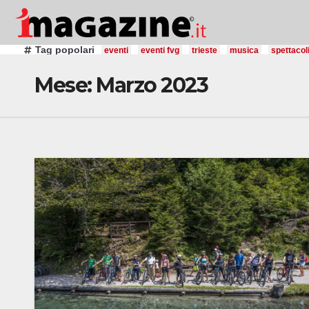
Salta
al
contenuto
Tag popolari
eventi
eventi fvg
trieste
musica
spettacol
Mese:
Marzo 2023