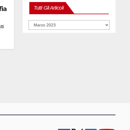
fia
Tutti Gli Articoli
Tutti
gli
ti
articoli