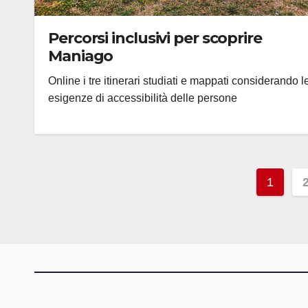
Percorsi inclusivi per scoprire
Maniago
Online i tre itinerari studiati e mappati considerando l
esigenze di accessibilità delle persone
Pagi
1
degli
artico