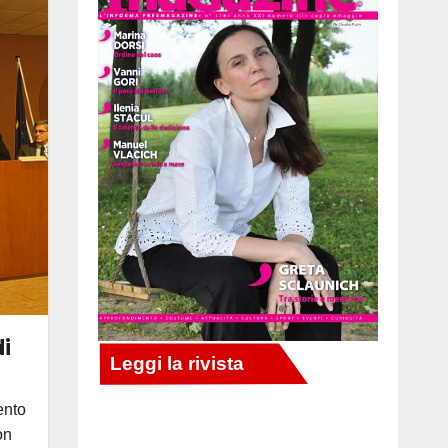
i
ento
on