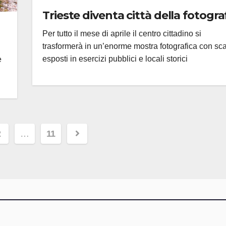
Trieste diventa città della fotogra
Per tutto il mese di aprile il centro cittadino si
trasformerà in un’enorme mostra fotografica con scat
esposti in esercizi pubblici e locali storici
e
nazione
2
…
11
li