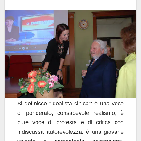
a
h
n
m
o
c
at
k
ail
n
e
s
e
di
b
A
dI
vi
o
p
n
di
o
p
k
Si definisce “idealista cinica”: è una voce
di ponderato, consapevole realismo; è
pure voce di protesta e di critica con
indiscussa autorevolezza: è una giovane