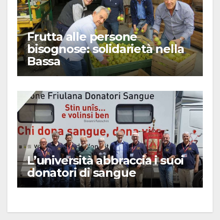
Frutta alle persone
bisognose: solidarietà nella
Bassa
L’università abbraccia i suoi
donatori di sangue