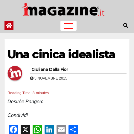
Salta
al
contenuto
Una cinica idealista
Giuliana Dalla Fior
5 NOVEMBRE 2015
Reading Time:
8
minutes
Desirée Pangerc
Condividi
F
X
W
Li
E
C